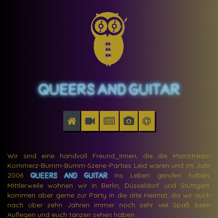
Queers
and
Guitar
Wir sind eine handvoll Freund_Innen, die die Mainstream
Kommerz-Bumm-Bumm-Szene-Parties Leid waren und im Jahr
2006
ins Leben gerufen haben.
Queers and Guitar
Mittlerweile wohnen wir in Berlin, Düsseldorf und Stuttgart,
kommen aber gerne zur Party in die alte Heimat, da wir auch
nach über zehn Jahren immer noch sehr viel Spaß beim
Auflegen und euch tanzen sehen haben.