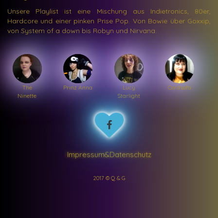
Unsere Playlist ist eine Mischung aus Indietronics, 80er,
Hardcore und einer pinken Prise Pop. Von Bowie über Goxxip,
von System of a down bis Robyn und Nirvana.
The
Prinz Anna
Lucy
Cordsofa
Ninette
Starlight
Impressum&Datenschutz
2017 © Q & G